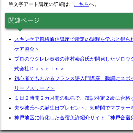
筆文字アート講座の詳細は、
こちら
へ。
関連ページ
スキンケア資格通信講座で所定の課程を学ぶと得ら
ケア協会＞
プロのウクレレ奏者の津村泰彦氏が開発したソロウ
式会社Ｄａｓｅｉｎ＞
初心者でもわかるフランス語入門講座、動詞にスポ
リーブスリーブ＞
１日２時間２カ月間の勉強で、簿記検定２級に合格
夫や彼氏への誕生日プレゼント、短時間でマフラー
神戸地区に特化した合宿免許紹介サイト「神戸合宿免許